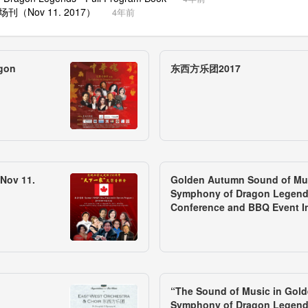
（Nov 11. 2017）
4年前
gon
东西方乐团2017
v 11.
Golden Autumn Sound of Mu
Symphony of Dragon Legend
Conference and BBQ Event 
“The Sound of Music in Gol
Symphony of Dragon Legen