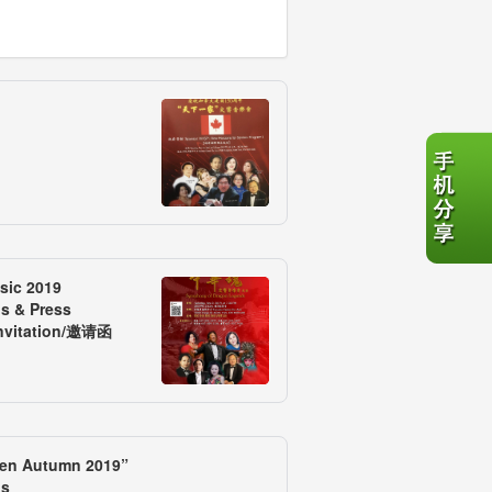
sic 2019
s & Press
Invitation/邀请函
den Autumn 2019”
ds