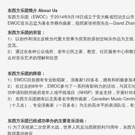
东西方乐团简介 About Us
东西方乐团（EWOC）于2014年9月18日成立于安大略省烈治文
EWOC音乐总监为著名华裔作曲家，指挥家张祥雨先生—David Zh
东西方乐团的宗旨：
1） 以创作和演出反映当代重大世事为背景的原创交响乐作品为主
交流。
2） 通过在各种公众场所、老年公民之家、教堂、社区服务中心和
众对音乐艺术的理解和欣赏
东西方乐团的阵容：
1）EWOC目前拥有专业歌唱家， 演奏家120多名，拥有和积极参
2） 在过去的8年中，EWOC参与了一系列有影响力的活动，与其它
功申请到联邦政府老年人地平线项目（NHSP）资金支持，开展针对
3） 东西方乐团拥有以北美著名华裔作曲家，Canadian Music Centr
（十几名），专业演奏家（一百多名）为主的高水平的表演队伍，有
东西方乐团已经成功举办的主要音乐活动：
1) 为了庆祝第二次世界大战，世界人民反法西斯胜利70周年，东西
取得轰动效应