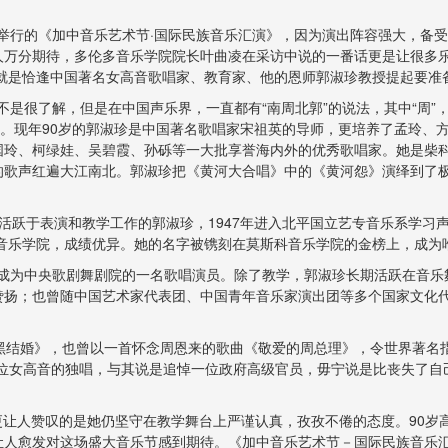
举行的
《加中音乐艺术节·国际民族音乐汇演》
，因为演出阵容强大，备受
人万分期待，
多伦多音乐学院院长叶曲凌在采访中说的一番话更是让很多
机就是恰逢中国著名女高音歌唱家、教育家、他的恩师郭淑珍教授提起要准
不是很了解，但是在中国声乐界，一直都有“南周北郭”的说法，其中“周”
珍。现年90岁的郭淑珍是中国著名歌唱家宋祖英的导师，更培养了孟玲、
国玲、柯绿娃、吴碧霞、孙砾等一大批享誉海内外的优秀歌唱家。她是柴科
的歌声红遍大江南北。
郭淑珍把《黄河大合唱》中的《黄河怨》演绎到了极
活跃于表演和教学工作的郭淑珍，1947年进入北平国立艺专音乐系学习声乐
基音乐学院，成绩优异
。
她的名字被镌刻在莫斯科音乐学院的金榜上，成为
并成为中央歌剧舞剧院的一名歌唱演员。除了教学，郭淑珍长期活跃在音乐
赞扬；也曾随中国艺术家代表团、中国青年音乐家演出团等多个国家文化
黑结婚》，也曾以一首怀念周恩来的歌曲《敬爱的周总理》，令世界著名
这位女高音的独唱，与其说是追悼一位政府高级官员，毋宁说是比丧失了自
更让人赞叹的是她仍坚守在教学舞台上严谨认真，孜孜不倦的态度。90岁
让人愈发对这场盛大音乐节感到期待。《加中音乐艺术节－国际民族音乐