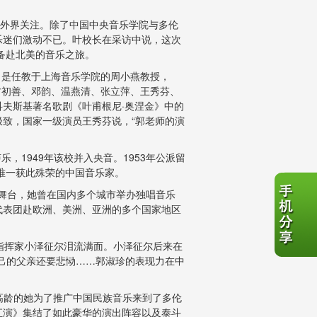
外界关注。除了中国中央音乐学院与多伦
乐迷们激动不已。叶校长在采访中说，
这次
备赴北美的音乐之旅。
，是任教于上海音乐学院的周小燕教授，
方初善、邓韵、温燕清、张立萍、王秀芬、
夫斯基著名歌剧《叶甫根尼·奥涅金》中的
致，国家一级演员王秀芬说，“郭老师的演
，1949年该校并入央音。1953年公派留
唯一获此殊荣的中国音乐家。
舞台，她曾在国内多个城市举办独唱音乐
代表团赴欧洲、美洲、亚洲的多个国家地区
指挥家小泽征尔泪流满面。
小泽征尔后来在
己的父亲还要悲恸……郭淑珍的表现力在中
高龄的她为了推广中国民族音乐来到了多伦
汇演》集结了如此豪华的演出阵容以及泰斗