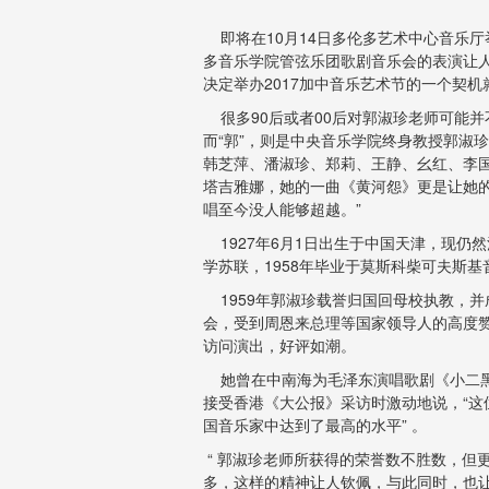
即将在10月14日多伦多艺术中心音乐厅
多音乐学院管弦乐团歌剧音乐会的表演让
决定举办2017加中音乐艺术节的一个契
很多90后或者00后对郭淑珍老师可能并
而“郭”，则是中央音乐学院终身教授郭淑
韩芝萍、潘淑珍、郑莉、王静、幺红、李
塔吉雅娜，她的一曲《黄河怨》更是让她
唱至今没人能够超越。”
1927年6月1日出生于中国天津，现仍然
学苏联，1958年毕业于莫斯科柴可夫斯
1959年郭淑珍载誉归国回母校执教，
会，受到周恩来总理等国家领导人的高度
访问演出，好评如潮。
她曾在中南海为毛泽东演唱歌剧《小二
接受香港《大公报》采访时激动地说，“
国音乐家中达到了最高的水平” 。
“ 郭淑珍老师所获得的荣誉数不胜数，但
多，这样的精神让人钦佩，与此同时，也